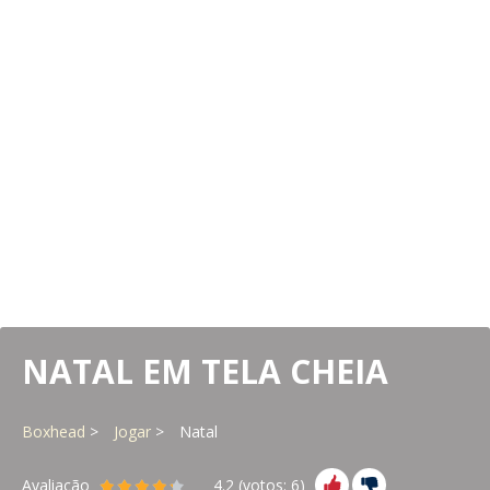
NATAL EM TELA CHEIA
Boxhead
Jogar
Natal
Avaliação
4.2
(votos:
6
)