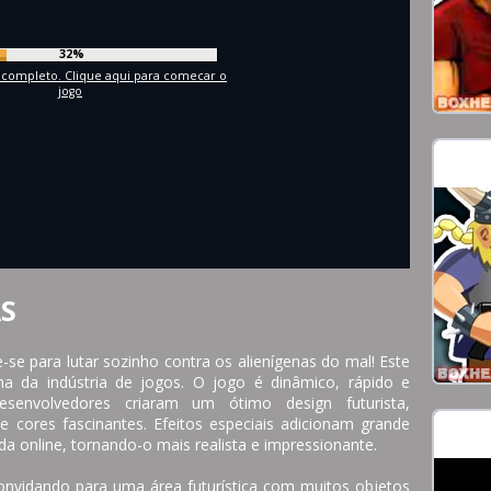
35%
completo. Clique aqui para comecar o
jogo
AS
-se para lutar sozinho contra os alienígenas do mal! Este
ma da indústria de jogos. O jogo é dinâmico, rápido e
senvolvedores criaram um ótimo design futurista,
 cores fascinantes. Efeitos especiais adicionam grande
a online, tornando-o mais realista e impressionante.
onvidando para uma área futurística com muitos objetos