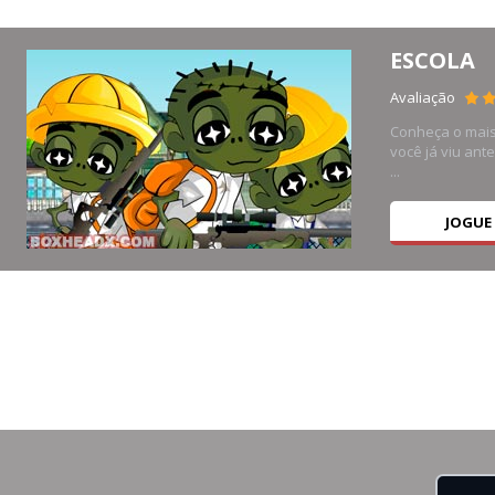
ESCOLA
4K
Avaliação
ipal
Conheça o mais
a de
você já viu ant
...
JOGUE