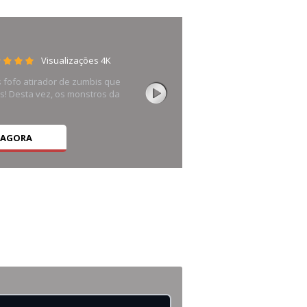
Visualizações 4K
 fofo atirador de zumbis que
es! Desta vez, os monstros da
 AGORA