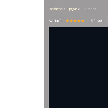
Boxhead
Jogar
Atirador
Avaliação
5.0
(votos: