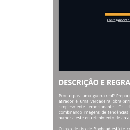
Carregamento 
DESCRIÇÃO E REGR
Pronto para uma guerra real? Prepare
atirador é uma verdadeira obra-pri
simplesmente emocionante! Os de
combinando imagens de tendências e
humor a este entretenimento de arcad
O jogo de tiro de Boxhead está te c