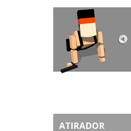
SOBREVIVÊNCIA
Avaliação
Visualizações 
Este grande jogo repete o conceito princ
do popular lançamento de sobrevivênci
Boxhead ...
JOGUE AGORA
ATIRADOR