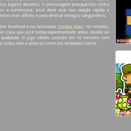
itos lugares desertos. O personagem principal luta contra
idos e numerosos. Você deve usar sua reação rápida e
ntos mais difíceis e para destruir inimigos sanguinários.
série Boxhead e na fascinante
Zombie Wars
. No entanto,
quer coisa que você tenha experimentado antes, devido ao
ta qualidade. O jogo inteiro consiste em 10 missões com
or todos eles e sinta-se como um verdadeiro herói!