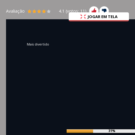
Avaliação
4.1
(votos:
11
)
JOGAR EM TELA
Mais divertido
34%