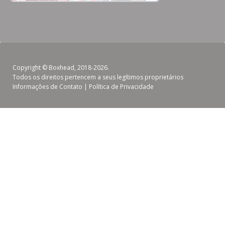
Copyright ©
Boxhead
, 2018-2026.
Todos os direitos pertencem a seus legítimos proprietários
Informações de Contato
|
Política de Privacidade